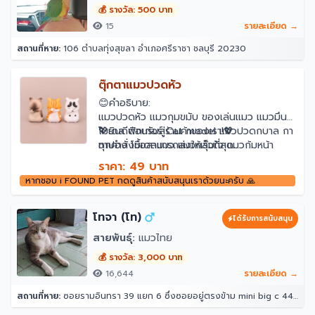
💰 รางวัล: 500 บาท
15
รายละเอียด →
สถานที่หาย:
106 ตำบลทุ่งสุขลา อำเภอศรีราชา ชลบุรี 20230
ตุ๊กตาแมวปวดหัว
😊คำอธิบาย:
แมวปวดหัว แมวกุมขมับ ของเล่นแมว แมวมึน
โมเดล ฟิกเกอร์ Cat model แมวปวดกบาล กา
💖ยินดีต้อนรับสู่ร้านค้าของเรา!💖
ชาปอง โมเดลแมว แมวกลุ้มใจ แมวก้มหน้า
ทุกคำสั่งซื้อสามารถส่งให้เร็วที่สุด
😊รายละเอียดรายละเอียด:
คำแนะนำในการจัดส่ง:
ราคา: 49 บาท
วัสดุที่เห็น: ดูคำอธิบาย
คำสั่งซื้อที่ชำระเงินของเขาจะถูกจัดส่งภายใน 48
หากชอบ i FOUND PET กดดูสินค้าสนับสนุนเราด้วยนะครับ 🙏
หมวดหมู่: กล่องตาบอด
ชั่วโมงหากสินค้าหมดเราจะติดต่อคุณเพื่อยืนยัน
เวลาจัดส่ง
💕หากคุณพอใจกับผลิตภัณฑ์โปรดให้การประเมิน
โทจา (โท)
ได้รับการสนับสนุน
ที่ดีแก่เราขอบคุณสำหรับการสนับสนุนและความ
สายพันธุ์:
แมวไทย
ช่วยเหลือของคุณ!
😊#Japanese สไตล์#Orange แมวแท็บบี้แมว
💰 รางวัล: 3,000 บาท
แท็บบี้#Cute แมวแมวเครื่องประดับขนาด
16,644
รายละเอียด →
เล็ก#Decompress วัตถุ
สถานที่หาย:
ซอยรามอินทรา 39 แยก 6 ซึ่งซอยอยู่ตรงข้าม mini big c 44/10 ซอย รามอินทรา 39 แยก 6 แขวงอนุสาวรีย์ เขตบางเขน กรุงเทพมหานคร 10220 ประเทศไทย
วัตถุ#Office#Desktop เครื่องประดับ
คอมพิวเตอร์