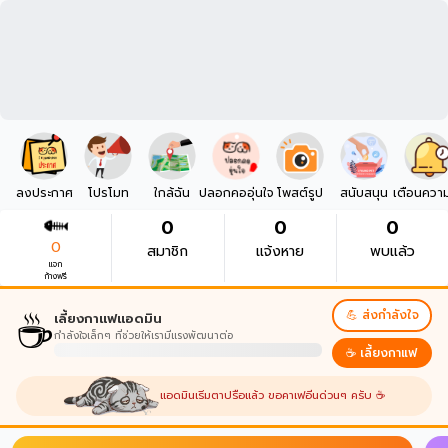
ลงประกาศ
โปรโมท
ใกล้ฉัน
ปลอกคออุ่นใจ
โพสต์รูป
สนับสนุน
เตือนควา
0
0
0
0
สมาชิก
แจ้งหาย
พบแล้ว
แจก
ก้างฟรี
☕
💪 ส่งกำลังใจ
เลี้ยงกาแฟแอดมิน
กำลังใจเล็กๆ ที่ช่วยให้เรามีแรงพัฒนาต่อ
☕ เลี้ยงกาแฟ
แอดมินเริ่มตาปรือแล้ว ขอคาเฟอีนด่วนๆ ครับ ☕