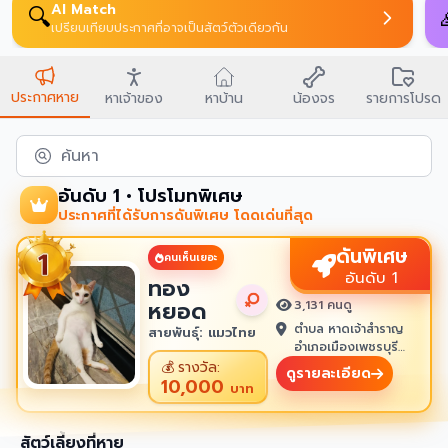
AI Match
🔍
เปรียบเทียบประกาศที่อาจเป็นสัตว์ตัวเดียวกัน
ประกาศหาย
หาเจ้าของ
หาบ้าน
น้องจร
รายการโปรด
ค้นหา
อันดับ 1 • โปรโมทพิเศษ
ประกาศที่ได้รับการดันพิเศษ โดดเด่นที่สุด
ดันพิเศษ
คนเห็นเยอะ
อันดับ 1
ทอง
หยอด
3,131 คนดู
ตำบล หาดเจ้าสำราญ
สายพันธุ์: แมวไทย
อำเภอเมืองเพชรบุรี
เพชรบุรี 76100
💰
รางวัล:
ดูรายละเอียด
10,000
บาท
สัตว์เลี้ยงที่หาย