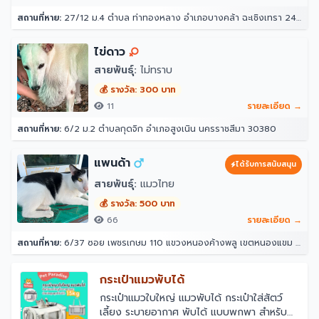
สถานที่หาย:
27/12 ม.4 ตำบล ท่าทองหลาง อำเภอบางคล้า ฉะเชิงเทรา 24110
ไข่ดาว
สายพันธุ์:
ไม่ทราบ
💰 รางวัล: 300 บาท
11
รายละเอียด →
สถานที่หาย:
6/2 ม.2 ตำบลกุดจิก อำเภอสูงเนิน นครราชสีมา 30380
แพนด้า
ได้รับการสนับสนุน
สายพันธุ์:
แมวไทย
💰 รางวัล: 500 บาท
66
รายละเอียด →
สถานที่หาย:
6/37 ซอย เพชรเกษม 110 แขวงหนองค้างพลู เขตหนองแขม กรุงเทพมหานคร 10160
กระเป๋าแมวพับได้
￼กระเป๋าแมวใบใหญ่ แมวพับได้ กระเป๋าใส่สัตว์
เลี้ยง ระบายอากาศ พับได้ แบบพกพา สําหรับ