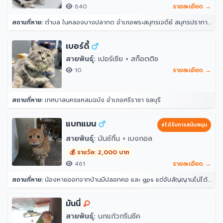
640
รายละเอียด →
สถานที่หาย:
ตำบล ในคลองบางปลากด อำเภอพระสมุทรเจดีย์ สมุทรปราการ 10290
เบอร์ดี้
สายพันธุ์:
เปอร์เซีย + สก็อตติช
10
รายละเอียด →
สถานที่หาย:
เทศบาลนครแหลมฉบัง อำเภอศรีราชา ชลบุรี
แบทแมน
ได้รับการสนับสนุน
สายพันธุ์:
มันช์กิ้น + เบงกอล
💰 รางวัล: 2,000 บาท
461
รายละเอียด →
สถานที่หาย:
น้องหายออกจากบ้านมีปลอกคอ และ gps แต่จับสัญญานไม่ได้ จุดที่น้องหายล่าสุดคือ หลังบ้าน204 ราณี 7 แขวงคันนายาว เขตคันนายาว กรุงเทพมหานคร 10230
มันนี่
สายพันธุ์:
นกแก้วกรีนชีค