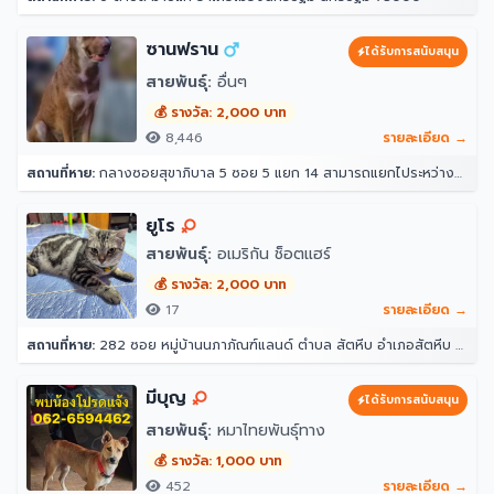
ซานฟราน
ได้รับการสนับสนุน
สายพันธุ์:
อื่นๆ
💰 รางวัล: 2,000 บาท
8,446
รายละเอียด →
สถานที่หาย:
กลางซอยสุขาภิบาล 5 ซอย 5 แยก 14 สามารถแยกไประหว่างซอย 12 กับ 16 ได้ หน้าปากซอยแยก 14 เป็นร้านขายวัสดุ ตรงข้ามแยก 16 เป็นซอยที่มีร้านอาหาร หมาเยอะเป็นฝูง 10 กว่าตัว(อาศัยอยู่ในป่า ไม่ดุ) 33 สุขาภิบาล 5 ซอย 5 แยก 14 แขวง ท่าแร้ง เขตบางเขน กรุงเทพมหานคร 10220 ประเทศไทย
ยูโร
สายพันธุ์:
อเมริกัน ช็อตแฮร์
💰 รางวัล: 2,000 บาท
17
รายละเอียด →
สถานที่หาย:
282 ซอย หมู่บ้านนภาภัณฑ์แลนด์ ตำบล สัตหีบ อำเภอสัตหีบ ชลบุรี 20180
มีบุญ
ได้รับการสนับสนุน
สายพันธุ์:
หมาไทยพันธุ์ทาง
💰 รางวัล: 1,000 บาท
452
รายละเอียด →