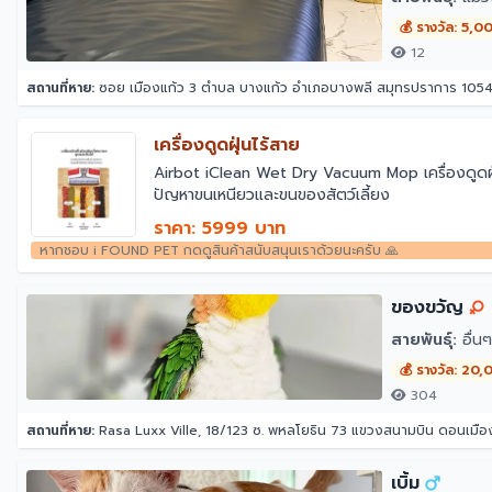
💰 รางวัล: 5,0
12
สถานที่หาย:
ซอย เมืองแก้ว 3 ตำบล บางแก้ว อำเภอบางพลี สมุทรปราการ 105
เครื่องดูดฝุ่นไร้สาย
￼Airbot iClean Wet Dry Vacuum Mop เครื่องดูดฝุ่น
ปัญหาขนเหนียวและขนของสัตว์เลี้ยง
ราคา: 5999 บาท
หากชอบ i FOUND PET กดดูสินค้าสนับสนุนเราด้วยนะครับ 🙏
ของขวัญ
สายพันธุ์:
อื่นๆ
💰 รางวัล: 20
304
สถานที่หาย:
Rasa Luxx Ville, 18/123 ซ. พหลโยธิน 73 แขวงสนามบิน ดอนเมื
เบิ้ม