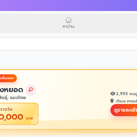
หาบ้าน
เห็นเยอะ
งหยอด
2,993 คนด
ันธุ์: แมวไทย
ตำบล หาดเจ
รางวัล:
ดูรายละเอ
10,000
บาท