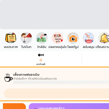
ลงประกาศ
โปรโมท
ใกล้ฉัน
ปลอกคออุ่นใจ
โพสต์รูป
สนับสนุน
เตือนควา
0
แจกก้างฟรี
☕
เลี้ยงกาแฟแอดมิน
กำลังใจเล็กๆ ที่ช่วยให้เรามีแรงพัฒนาต่อ