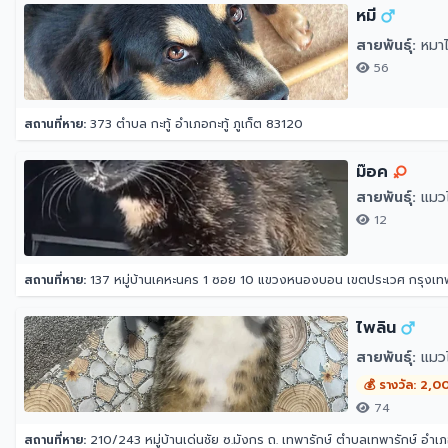
หมี
สายพันธุ์:
หมาไ
56
สถานที่หาย:
373 ตำบล กะทู้ อำเภอกะทู้ ภูเก็ต 83120
ม๊อค
สายพันธุ์:
แมวไ
12
สถานที่หาย:
137 หมู่บ้านเคหะนคร 1 ซอย 10 แขวงหนองบอน เขตประเวศ กรุง
ไพลิน
สายพันธุ์:
แมว
💰 รางวัล: 2,0
74
สถานที่หาย:
210/243 หมู่บ้านเด่นชัย ซ.มังกร ถ. เทพารักษ์ ตำบลเทพารักษ์ อ