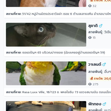
💰 รางวัล: 3,0
32
สถานที่หาย:
51/42 หมู่บ้านมิตรประชาวิลล่า ซอย 6 ตำบลเสาธงหิน อำเภอบางใหญ
สุชาติ
สายพันธุ์:
วิเชี
15
สถานที่หาย:
ซอยจรัญฯ 65 บริเวณปากซอย (น้องเคยอยู่บ้านซอยจรัญฯ 59)
วาเลนต์
สายพันธุ์:
อื่นๆ
💰 รางวัล: 20
275
สถานที่หาย:
Rasa Luxx Ville, 18/123 ซ. พหลโยธิน 73 แขวงสนามบิน ดอนเมื
ฟักทอง
สายพันธุ์:
แมว