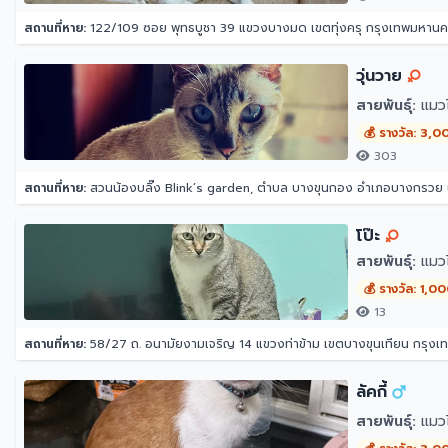
สถานที่หาย:
122/109 ซอย พุทธบูชา 39 แขวงบางมด เขตทุ่งครุ กรุงเทพมหาน
วุ่นวาย
สายพันธุ์:
แมว
💰 รางวัล: 3,0
303
สถานที่หาย:
สวนน้องบลิ๊ง Blink’s garden, ตำบล บางขุนกอง อำเภอบางกรวย น
โป๊ะ
สายพันธุ์:
แมว
💰 รางวัล: 1,0
13
สถานที่หาย:
58/27 ถ. อนามัยงามเจริญ 14 แขวงท่าข้าม เขตบางขุนเทียน กรุง
ลัคกี้
สายพันธุ์:
แมว