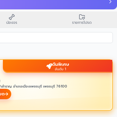
🙏
บนสิ่งศักดิ์สิทธิ์ขอพร
น้องจร
รายการโปรด
ดันพิเศษ
อันดับ 1
ู
้าสำราญ อำเภอเมืองเพชรบุรี เพชรบุรี 76100
ียด