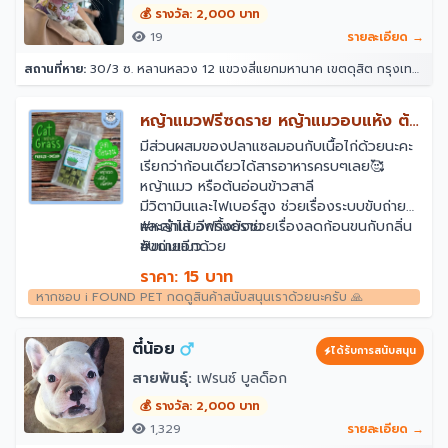
💰 รางวัล: 2,000 บาท
19
รายละเอียด →
สถานที่หาย:
30/3 ซ. หลานหลวง 12 แขวงสี่แยกมหานาค เขตดุสิต กรุงเทพมหานคร 10300
หญ้าแมวฟรีซดราย หญ้าแมวอบแห้ง ต้น
อ่อนข้าวสาลี
มีส่วนผสมของปลาแซลมอนกับเนื้อไก่ด้วยนะคะ
เรียกว่าก้อนเดียวได้สารอาหารครบๆเลย🥰
หญ้าแมว หรือต้นอ่อนข้าวสาลี
มีวิตามินและไฟเบอร์สูง ช่วยเรื่องระบบขับถ่าย
และลำไส้ อีกทั้งยังช่วยเรื่องลดก้อนขนกับกลิ่น
#หญ้าแมวฟรีซดราย
ขับถ่ายอีกด้วย
#ขนมแมว
#ขนมฟรีซดราย
ราคา: 15 บาท
#หญ้าแมว
หากชอบ i FOUND PET กดดูสินค้าสนับสนุนเราด้วยนะครับ 🙏
#ขนมสัตว์เลี้ยง
ตี๋น้อย
ได้รับการสนับสนุน
สายพันธุ์:
เฟรนซ์ บูลด็อก
💰 รางวัล: 2,000 บาท
1,329
รายละเอียด →