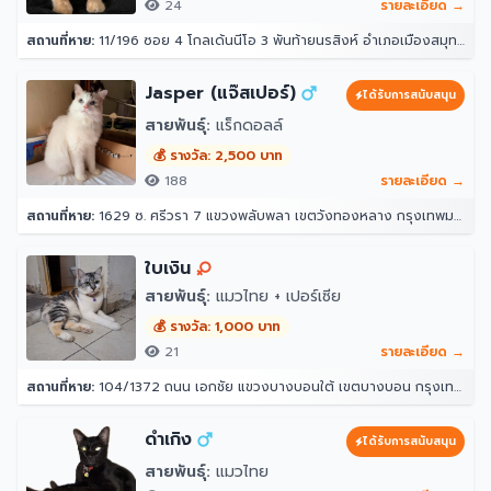
24
รายละเอียด →
สถานที่หาย:
11/196 ซอย 4 โกลเด้นนีโอ 3 พันท้ายนรสิงห์ อำเภอเมืองสมุทรสาคร สมุทรสาคร 74000
Jasper (แจ๊สเปอร์)
ได้รับการสนับสนุน
สายพันธุ์:
แร็กดอลล์
💰 รางวัล: 2,500 บาท
188
รายละเอียด →
สถานที่หาย:
1629 ซ. ศรีวรา 7 แขวงพลับพลา เขตวังทองหลาง กรุงเทพมหานคร 10312
ใบเงิน
สายพันธุ์:
แมวไทย + เปอร์เซีย
💰 รางวัล: 1,000 บาท
21
รายละเอียด →
สถานที่หาย:
104/1372 ถนน เอกชัย แขวงบางบอนใต้ เขตบางบอน กรุงเทพมหานคร 10150
ดำเกิง
ได้รับการสนับสนุน
สายพันธุ์:
แมวไทย