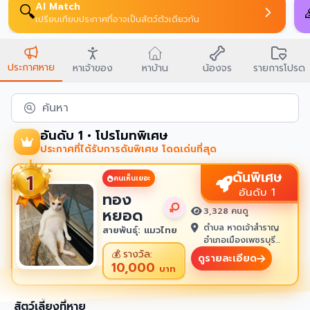
AI Match
🔍
เปรียบเทียบประกาศที่อาจเป็นสัตว์ตัวเดียวกัน
ประกาศหาย
หาเจ้าของ
หาบ้าน
น้องจร
รายการโปรด
ค้นหา
อันดับ 1 • โปรโมทพิเศษ
ประกาศที่ได้รับการดันพิเศษ โดดเด่นที่สุด
ดันพิเศษ
คนเห็นเยอะ
อันดับ 1
ทอง
หยอด
3,328 คนดู
ตำบล หาดเจ้าสำราญ
สายพันธุ์: แมวไทย
อำเภอเมืองเพชรบุรี
เพชรบุรี 76100
💰
รางวัล:
ดูรายละเอียด
10,000
บาท
สัตว์เลี้ยงที่หาย