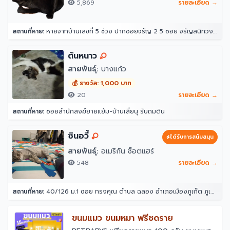
5,869
รายละเอียด →
สถานที่หาย:
หายจากบ้านเลขที่ 5 ช่วง ปากซอยจรัญ 2 5 ซอย จรัญสนิทวงศ์ 2 แขวงวัดท่าพระ เขตบางกอกใหญ่ กรุงเทพมหานคร 10600 ประเทศไทย
ต้นหนาว
สายพันธุ์:
บางแก้ว
💰 รางวัล: 1,000 บาท
20
รายละเอียด →
สถานที่หาย:
ซอยสำนักสงฆ์ยายแย้ม-บ้านเสี่ยนุ รับถมดิน
ซินอวี้
ได้รับการสนับสนุน
สายพันธุ์:
อเมริกัน ช็อตแฮร์
548
รายละเอียด →
สถานที่หาย:
40/126 ม.1 ซอย ทรงคุณ ตำบล ฉลอง อำเภอเมืองภูเก็ต ภูเก็ต 83000
ขนมแมว ขนมหมา ฟรีชดราย