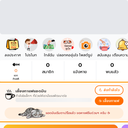
ลงประกาศ
โปรโมท
ใกล้ฉัน
ปลอกคออุ่นใจ
โพสต์รูป
สนับสนุน
เตือนควา
0
0
0
0
สมาชิก
แจ้งหาย
พบแล้ว
แจก
ก้างฟรี
☕
💪 ส่งกำลังใจ
เลี้ยงกาแฟแอดมิน
กำลังใจเล็กๆ ที่ช่วยให้เรามีแรงพัฒนาต่อ
☕ เลี้ยงกาแฟ
แอดมินเริ่มตาปรือแล้ว ขอคาเฟอีนด่วนๆ ครับ ☕