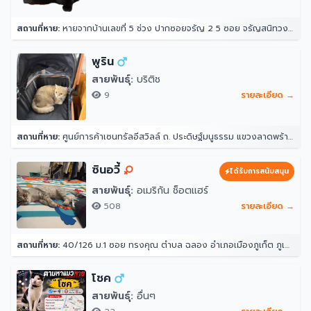
สถานที่หาย:
หายจากบ้านเลขที่ 5 ช่วง ปากซอยจรัญ 2 5 ซอย จรัญสนิทวงศ์ 2 แขวงวัดท่าพระ เขตบางกอกใหญ่ กรุงเทพมหานคร 10600 ประเทศไทย
พูริน
สายพันธุ์:
บริติช
9
รายละเอียด →
สถานที่หาย:
ศูนย์การค้าเซนทรัลอีสวิลล์ ถ. ประดิษฐ์มนูธรรม แขวงลาดพร้าว ลาดพร้าว กรุงเทพมหานคร 10230
ซินอวี้
ได้รับการสนับสนุน
สายพันธุ์:
อเมริกัน ช็อตแฮร์
508
รายละเอียด →
สถานที่หาย:
40/126 ม.1 ซอย ทรงคุณ ตำบล ฉลอง อำเภอเมืองภูเก็ต ภูเก็ต 83000
โชค
สายพันธุ์:
อื่นๆ