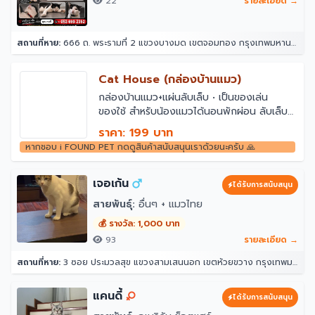
22
รายละเอียด →
สถานที่หาย:
666 ถ. พระรามที่ 2 แขวงบางมด เขตจอมทอง กรุงเทพมหานคร 10150
Cat House (กล่องบ้านแมว)
กล่องบ้านแมว+แผ่นลับเล็บ • เป็นของเล่น
ของใช้ สำหรับน้องแมวได้นอนพักผ่อน ลับเล็บ
และหยอกเล่นกับเจ้าของ (ออกแบบโดยทาส
ราคา: 199 บาท
แมว) • ทำจากกระดาษลูกฟูก แข็งแรง น้ำหนัก
หากชอบ i FOUND PET กดดูสินค้าสนับสนุนเราด้วยนะครับ 🙏
เบา เคลื่อนย้ายง่าย • สีน้ำตาลเรียบ (สีไม้)
กลมกลืนกับการตกแต่งบ้าน • ขนาด
30*36*32 cm
เจอเก้น
ได้รับการสนับสนุน
สายพันธุ์:
อื่นๆ + แมวไทย
💰 รางวัล: 1,000 บาท
93
รายละเอียด →
สถานที่หาย:
3 ซอย ประมวลสุข แขวงสามเสนนอก เขตห้วยขวาง กรุงเทพมหานคร 10320
แคนดี้
ได้รับการสนับสนุน