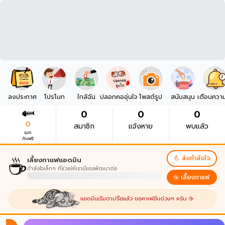
ลงประกาศ
โปรโมท
ใกล้ฉัน
ปลอกคออุ่นใจ
โพสต์รูป
สนับสนุน
เตือนควา
0
0
0
0
สมาชิก
แจ้งหาย
พบแล้ว
แจก
ก้างฟรี
☕
💪 ส่งกำลังใจ
เลี้ยงกาแฟแอดมิน
กำลังใจเล็กๆ ที่ช่วยให้เรามีแรงพัฒนาต่อ
☕ เลี้ยงกาแฟ
แอดมินเริ่มตาปรือแล้ว ขอคาเฟอีนด่วนๆ ครับ ☕