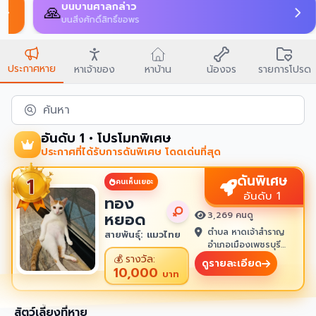
บนบานศาลกล่าว
🙏
บนสิ่งศักดิ์สิทธิ์ขอพร
ประกาศหาย
หาเจ้าของ
หาบ้าน
น้องจร
รายการโปรด
ค้นหา
อันดับ 1 • โปรโมทพิเศษ
ประกาศที่ได้รับการดันพิเศษ โดดเด่นที่สุด
ดันพิเศษ
คนเห็นเยอะ
อันดับ 1
ทอง
หยอด
3,269 คนดู
ตำบล หาดเจ้าสำราญ
สายพันธุ์: แมวไทย
อำเภอเมืองเพชรบุรี
เพชรบุรี 76100
💰
รางวัล:
ดูรายละเอียด
10,000
บาท
สัตว์เลี้ยงที่หาย