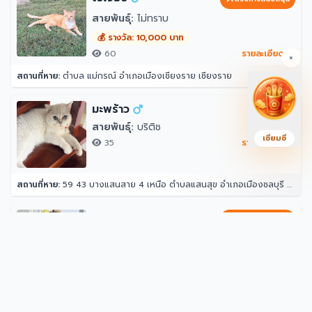
สายพันธุ์:
ไม่ทราบ
💰 รางวัล: 10,000 บาท
60
รายละเอียด →
×
สถานที่หาย:
ตำบล แม่กรณ์ อำเภอเมืองเชียงราย เชียงราย
มะพร้าว
สายพันธุ์:
บริติช
เซียมซี
35
รายละเอียด →
สถานที่หาย:
59 43 บางแสนสาย 4 เหนือ ตำบลแสนสุข อำเภอเมืองชลบุรี ชลบุรี 20130
หมอนทอง
ได้รับการสนับสนุน
สายพันธุ์:
ค็อกคาเทล
💰 รางวัล: 500 บาท
68
รายละเอียด →
สถานที่หาย:
27 พรประภานิมิต 22 เมืองพัทยา อำเภอบางละมุง ชลบุรี 20150