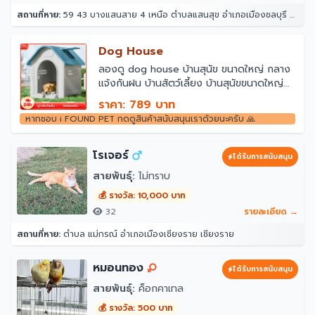
สถานที่หาย:
59 43 บางแสนสาย 4 เหนือ ตำบลแสนสุข อำเภอเมืองชลบุรี ชลบุรี 20130
Dog House
ลองดู dog house บ้านสุนัข ขนาดใหญ่ กลาง
แจ้งกันฝน บ้านสัตว์เลี้ยง บ้านสุนัขขนาดใหญ่
กลางแจ้ง บ้านสุนัขกลางแจ้ง บ้านหมาใหญ่ ใน
ราคา: 789 บาท
ราคา ฿789 - ฿3,495 ที่ Shopee
หากชอบ i FOUND PET กดดูสินค้าสนับสนุนเราด้วยนะครับ 🙏
โรเจอร์
ได้รับการสนับสนุน
สายพันธุ์:
ไม่ทราบ
💰 รางวัล: 10,000 บาท
32
รายละเอียด →
สถานที่หาย:
ตำบล แม่กรณ์ อำเภอเมืองเชียงราย เชียงราย
หมอนทอง
ได้รับการสนับสนุน
สายพันธุ์:
ค็อกคาเทล
💰 รางวัล: 500 บาท