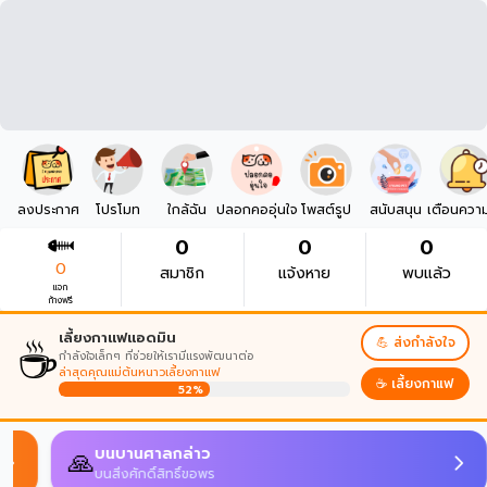
ลงประกาศ
โปรโมท
ใกล้ฉัน
ปลอกคออุ่นใจ
โพสต์รูป
สนับสนุน
เตือนควา
0
0
0
0
สมาชิก
แจ้งหาย
พบแล้ว
แจก
ก้างฟรี
☕
เลี้ยงกาแฟแอดมิน
💪 ส่งกำลังใจ
กำลังใจเล็กๆ ที่ช่วยให้เรามีแรงพัฒนาต่อ
ล่าสุดคุณแม่ต้นหนาวเลี้ยงกาแฟ
☕ เลี้ยงกาแฟ
52%
บนบานศาลกล่าว
🙏
บนสิ่งศักดิ์สิทธิ์ขอพร