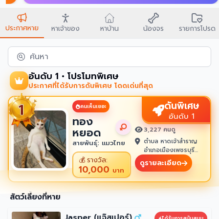
ประกาศหาย
หาเจ้าของ
หาบ้าน
น้องจร
รายการโปรด
ค้นหา
อันดับ 1 • โปรโมทพิเศษ
ประกาศที่ได้รับการดันพิเศษ โดดเด่นที่สุด
ดันพิเศษ
คนเห็นเยอะ
อันดับ 1
ทอง
หยอด
3,227 คนดู
ตำบล หาดเจ้าสำราญ
สายพันธุ์: แมวไทย
อำเภอเมืองเพชรบุรี
เพชรบุรี 76100
💰
รางวัล:
ดูรายละเอียด
10,000
บาท
สัตว์เลี้ยงที่หาย
Jasper (แจ๊สเปอร์)
ได้รับการสนับสนุน