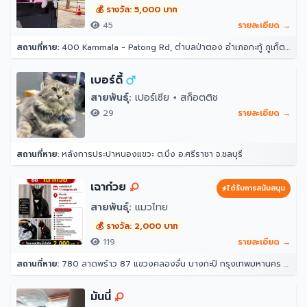
💰 รางวัล: 5,000 บาท
45
รายละเอียด →
สถานที่หาย:
400 Kammala - Patong Rd, ตำบลป่าตอง อำเภอกะทู้ ภูเก็ต 83150 โรงแรมอินโดจีนรีสอร์ท - ตาลิมารีสอร์ท
เบอร์ดี้
สายพันธุ์:
เปอร์เซีย + สก็อตติช
29
รายละเอียด →
สถานที่หาย:
หลังการประปาหนองแขวะ ต.บึง อ.ศรีราชา จ.ชลบุรี
เฉาก๋วย
ได้รับการสนับสนุน
สายพันธุ์:
แมวไทย
💰 รางวัล: 2,000 บาท
119
รายละเอียด →
สถานที่หาย:
780 ลาดพร้าว 87 แขวงคลองจั่น บางกะปิ กรุงเทพมหานคร 10240
มันนี่