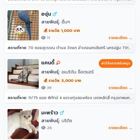
องุ่น
สายพันธุ์:
อื่นๆ
💰 รางวัล: 1,000 บาท
11
รายละเอียด →
สถานที่หาย:
70 ซอยสุวรรณ ตำบล วัดแค อำเภอนครชัยศรี นครปฐม 73120
แคนดี้
ได้รับการสนับสนุน
สายพันธุ์:
อเมริกัน ช็อตแฮร์
💰 รางวัล: 3,000 บาท
39
รายละเอียด →
สถานที่หาย:
11/75 ซอย พิทักษ์ 4 แขวงทุ่งสองห้อง เขตหลักสี่ กรุงเทพมหานคร 10210
มะพร้าว
สายพันธุ์:
บริติช
26
รายละเอียด →