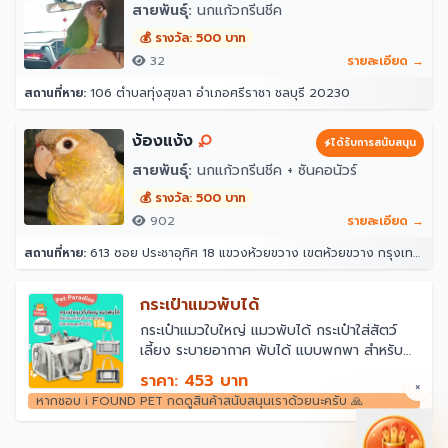
สายพันธุ์:
นกแก้วกรีนชีค
💰 รางวัล: 500 บาท
32
รายละเอียด →
สถานที่หาย:
106 ตำบลทุ่งสุขลา อำเภอศรีราชา ชลบุรี 20230
ง้องแง้ง
ได้รับการสนับสนุน
สายพันธุ์:
นกแก้วกรีนชีค + ซันคอนัวร์
💰 รางวัล: 500 บาท
902
รายละเอียด →
สถานที่หาย:
613 ซอย ประชาอุทิศ 18 แขวงห้วยขวาง เขตห้วยขวาง กรุงเทพมหานคร 10310
กระเป๋าแมวพับได้
￼กระเป๋าแมวใบใหญ่ แมวพับได้ กระเป๋าใส่สัตว์
เลี้ยง ระบายอากาศ พับได้ แบบพกพา สําหรับ
สัตว์เลี้ยง สุนัข แมว สำหรับเดินทางสัตว์
ราคา: 453 บาท
×
หากชอบ i FOUND PET กดดูสินค้าสนับสนุนเราด้วยนะครับ 🙏