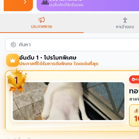
🙏
บนสิ่งศักดิ์สิทธิ์ขอพร
ประกาศหาย
หาเจ้าของ
ค้นหา
อันดับ 1 • โปรโมทพิเศษ
ประกาศที่ได้รับการดันพิเศษ โดดเด่นที่สุด
คน
ทอ
สายพ
💰