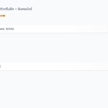
วกรีนชีค + ซันคอนัวร์
 บาท
านคร 10310
ี
ไทย
,000 บาท
30