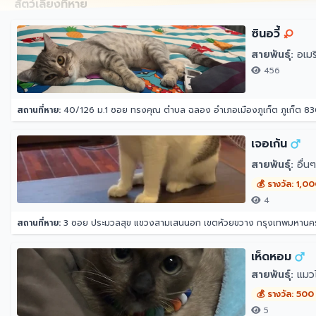
สัตว์เลี้ยงที่หาย
ซินอวี้
สายพันธุ์:
อเมริ
456
สถานที่หาย:
40/126 ม.1 ซอย ทรงคุณ ตำบล ฉลอง อำเภอเมืองภูเก็ต ภูเก็ต 8
เจอเก้น
สายพันธุ์:
อื่น
💰 รางวัล: 1,0
4
สถานที่หาย:
3 ซอย ประมวลสุข แขวงสามเสนนอก เขตห้วยขวาง กรุงเทพมหาน
เห็ดหอม
สายพันธุ์:
แมว
💰 รางวัล: 500
5