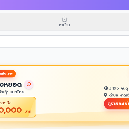
หาบ้าน
เห็นเยอะ
งหยอด
3,196 คนดู
ันธุ์: แมวไทย
ตำบล หาดเจ
รางวัล:
ดูรายละเอ
10,000
บาท