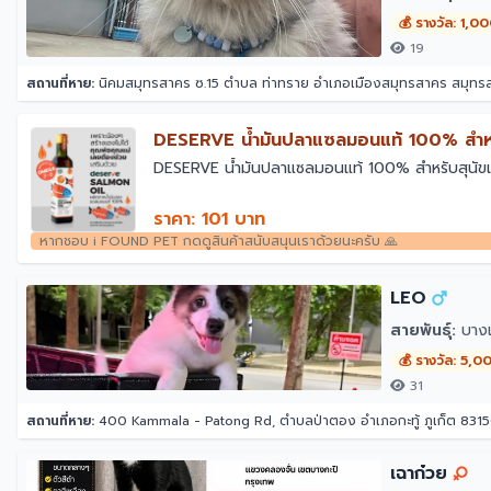
💰 รางวัล: 1,0
19
สถานที่หาย:
นิคมสมุทรสาคร ซ.15 ตำบล ท่าทราย อำเภอเมืองสมุทรสาคร สมุท
￼DESERVE น้ำมันปลาแซลมอนแท้ 100% สำหร
￼DESERVE น้ำมันปลาแซลมอนแท้ 100% สำหรับสุนัข
ราคา: 101 บาท
หากชอบ i FOUND PET กดดูสินค้าสนับสนุนเราด้วยนะครับ 🙏
LEO
สายพันธุ์:
บางแ
💰 รางวัล: 5,0
31
สถานที่หาย:
400 Kammala - Patong Rd, ตำบลป่าตอง อำเภอกะทู้ ภูเก็ต 83150
เฉาก๋วย