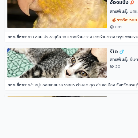
ง้องแง้ง
สายพันธุ์:
นกแก้
💰 รางวัล: 500
881
สถานที่หาย:
613 ซอย ประชาอุทิศ 18 แขวงห้วยขวาง เขตห้วยขวาง กรุงเทพมห
รีโอ
สายพันธุ์:
อื่นๆ
20
สถานที่หาย:
6/1 หมู่1 ซอยเทศบาล7ซอย5 ตำบลตะกุด อำเภอเมือง จังหวัดสระบุร
Midnight
สายพันธุ์:
แมว
💰 รางวัล: 50
846
สถานที่หาย:
65 ถนน โชคชัย 4 แขวงลาดพร้าว ลาดพร้าว กรุงเทพมหานคร 102