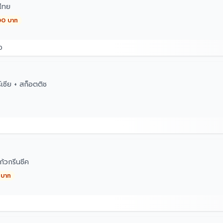
ไทย
00 บาท
0
เซีย + สก็อตติช
้วกรีนชีค
 บาท