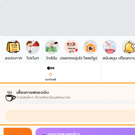
ลงประกาศ
โปรโมท
ใกล้ฉัน
ปลอกคออุ่นใจ
โพสต์รูป
สนับสนุน
เตือนควา
0
แจกก้างฟรี
☕
เลี้ยงกาแฟแอดมิน
กำลังใจเล็กๆ ที่ช่วยให้เรามีแรงพัฒนาต่อ
บนบานศาลกล่าว