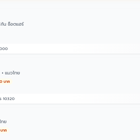
กัน ช็อตแฮร์
3000
ๆ + แมวไทย
00 บาท
คร 10320
ไทย
 บาท