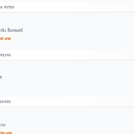
คร 10150
กัน ช็อตแฮร์
00 บาท
 10210
ิช
 20130
ราบ
000 บาท