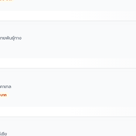
ทยพันธุ์ทาง
คาเทล
 บาท
เซีย