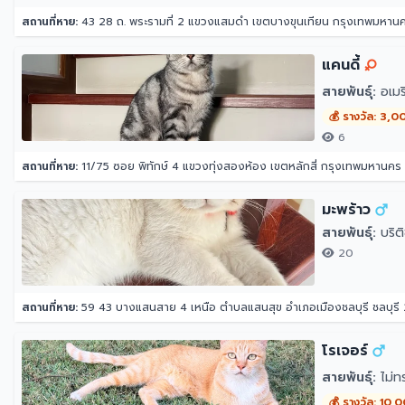
สถานที่หาย:
43 28 ถ. พระรามที่ 2 แขวงแสมดำ เขตบางขุนเทียน กรุงเทพมหาน
แคนดี้
สายพันธุ์:
อเมริ
💰 รางวัล: 3,0
6
สถานที่หาย:
11/75 ซอย พิทักษ์ 4 แขวงทุ่งสองห้อง เขตหลักสี่ กรุงเทพมหานคร
มะพร้าว
สายพันธุ์:
บริต
20
สถานที่หาย:
59 43 บางแสนสาย 4 เหนือ ตำบลแสนสุข อำเภอเมืองชลบุรี ชลบุรี
โรเจอร์
สายพันธุ์:
ไม่ท
💰 รางวัล: 10,