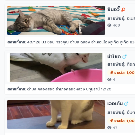
ซินอวี้
สายพันธุ์:
อเมริ
468
สถานที่หาย:
40/126 ม.1 ซอย ทรงคุณ ตำบล ฉลอง อำเภอเมืองภูเก็ต ภูเก็ต 8
นำโชค
สายพันธุ์:
ค็อก
💰 รางวัล: 1,0
4
สถานที่หาย:
ตำบล คลองสอง อำเภอคลองหลวง ปทุมธานี 12120
เจอเก้น
สายพันธุ์:
อื่น
💰 รางวัล: 1,0
47