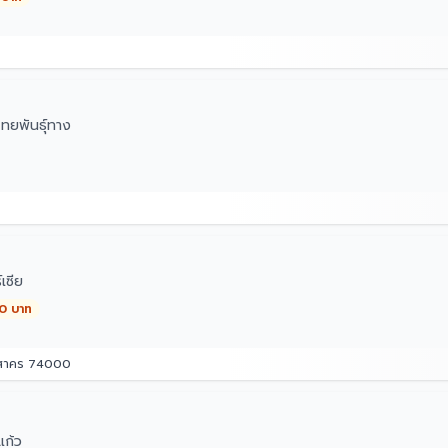
ทยพันธุ์ทาง
เซีย
00 บาท
รสาคร 74000
ก้ว