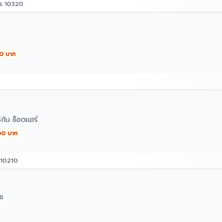
คร 10320
00 บาท
กัน ช็อตแฮร์
00 บาท
 10210
ิช