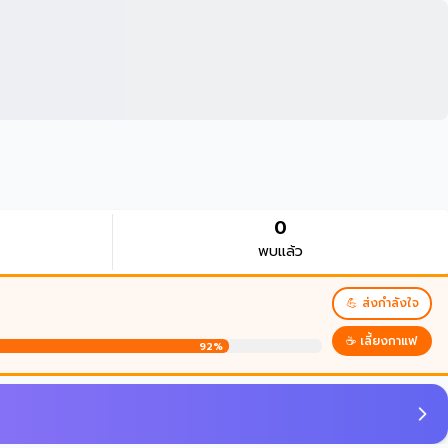
0
พบแล้ว
💪 ส่งกำลังใจ
☕ เลี้ยงกาแฟ
92%
บนบานศ
🙏
บนสิ่งศักด