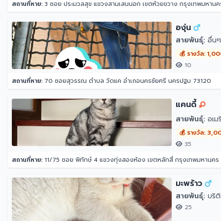
สถานที่หาย:
3 ซอย ประมวลสุข แขวงสามเสนนอก เขตห้วยขวาง กรุงเทพมหาน
องุ่น
สายพันธุ์:
อื่นๆ
💰 รางวัล: 1,0
10
สถานที่หาย:
70 ซอยสุวรรณ ตำบล วัดแค อำเภอนครชัยศรี นครปฐม 73120
แคนดี้
สายพันธุ์:
อเมริ
💰 รางวัล: 3,0
35
สถานที่หาย:
11/75 ซอย พิทักษ์ 4 แขวงทุ่งสองห้อง เขตหลักสี่ กรุงเทพมหานคร
มะพร้าว
สายพันธุ์:
บริต
25