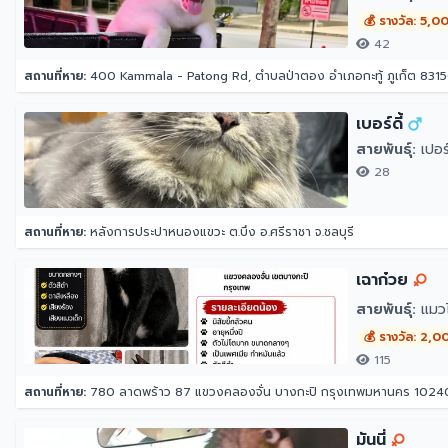
💰 รางวัล: 5,0
42
สถานที่หาย:
400 Kammala - Patong Rd, ตำบลป่าตอง อำเภอกะทู้ ภูเก็ต 83150
เบอร์ดี้
สายพันธุ์:
เปอร์
28
สถานที่หาย:
หลังการประปาหนองแขวะ ต.บึง อ.ศรีราชา จ.ชลบุรี
เฉาก๋วย
สายพันธุ์:
แมว
💰 รางวัล: 2,0
115
สถานที่หาย:
780 ลาดพร้าว 87 แขวงคลองจั่น บางกะปิ กรุงเทพมหานคร 1024
มันนี่