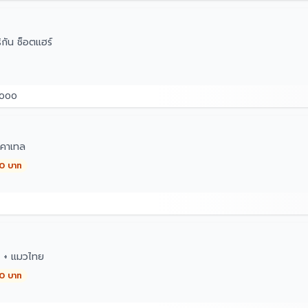
กัน ช็อตแฮร์
3000
คาเทล
00 บาท
ๆ + แมวไทย
00 บาท