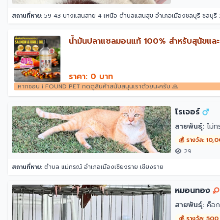
สถานที่หาย:
59 43 บางแสนสาย 4 เหนือ ตำบลแสนสุข อำเภอเมืองชลบุรี ชลบุรี
น้ำมันปลาแซลมอนแท้ 100% สำหรับสุนัขและ
ราคา: 0 บาท
หากชอบ i FOUND PET กดดูสินค้าสนับสนุนเราด้วยนะครับ 🙏
โรเจอร์
สายพันธุ์:
ไม่ท
💰 รางวัล: 10,
29
สถานที่หาย:
ตำบล แม่กรณ์ อำเภอเมืองเชียงราย เชียงราย
หมอนทอง
สายพันธุ์:
ค็อก
💰 รางวัล: 500