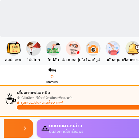
ลงประกาศ
โปรโมท
ใกล้ฉัน
ปลอกคออุ่นใจ
โพสต์รูป
สนับสนุน
เตือนควา
0
แจกก้างฟรี
☕
เลี้ยงกาแฟแอดมิน
กำลังใจเล็กๆ ที่ช่วยให้เรามีแรงพัฒนาต่อ
ล่าสุดคุณแม่ต้นหนาวเลี้ยงกาแฟ
AI Match
🔍
เปรียบเทียบประกาศที่อาจเป็นสัตว์ตัวเดียวกัน