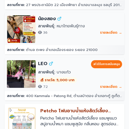
สถานที่หาย:
27 พรประภานิมิต 22 เมืองพัทยา อำเภอบางละมุง ชลบุรี 20150
น้องสอง
สายพันธุ์:
หมาไทยพันธุ์ทาง
36
รายละเอียด →
สถานที่หาย:
ตำบล ตะพง อำเภอเมืองระยอง ระยอง 21000
LEO
ได้รับการสนับสนุน
สายพันธุ์:
บางแก้ว
💰 รางวัล: 5,000 บาท
72
รายละเอียด →
สถานที่หาย:
400 Kammala - Patong Rd, ตำบลป่าตอง อำเภอกะทู้ ภูเก็ต 83150 โรงแรมอินโดจีนรีสอร์ท - ตาลิมารีสอร์ท
￼Petcho โฟมอาบน้ำแห้งสัตว์เลี้ยง
แชมพูแมว สบู่อาบน้ําหมา แชมพูสุนัข
￼Petcho โฟมอาบน้ำแห้งสัตว์เลี้ยง แชมพูแมว
สบู่อาบน้ําหมา แชมพูสุนัข กลิ่นหอม สูตรอ่อน
กลิ่นหอม สูตรอ่อนโยน สะอาด ดับกลิ่น