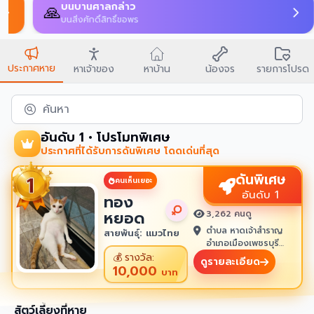
บนบานศาลกล่าว
🙏
บนสิ่งศักดิ์สิทธิ์ขอพร
ประกาศหาย
หาเจ้าของ
หาบ้าน
น้องจร
รายการโปรด
ค้นหา
อันดับ 1 • โปรโมทพิเศษ
ประกาศที่ได้รับการดันพิเศษ โดดเด่นที่สุด
ดันพิเศษ
คนเห็นเยอะ
อันดับ 1
ทอง
หยอด
3,262 คนดู
ตำบล หาดเจ้าสำราญ
สายพันธุ์: แมวไทย
อำเภอเมืองเพชรบุรี
เพชรบุรี 76100
💰
รางวัล:
ดูรายละเอียด
10,000
บาท
สัตว์เลี้ยงที่หาย