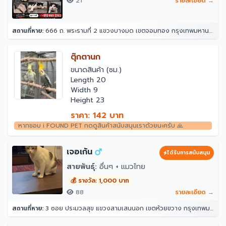
21
รายละเอียด →
สถานที่หาย:
666 ถ. พระรามที่ 2 แขวงบางมด เขตจอมทอง กรุงเทพมหานคร 10150
ตุ๊กตานก
ขนาดสินค้า (ซม.)
Length 20
Width 9
Height 23
ราคา: 142 บาท
หากชอบ i FOUND PET กดดูสินค้าสนับสนุนเราด้วยนะครับ 🙏
เจอเก้น
ได้รับการสนับสนุน
สายพันธุ์:
อื่นๆ + แมวไทย
💰 รางวัล: 1,000 บาท
88
รายละเอียด →
สถานที่หาย:
3 ซอย ประมวลสุข แขวงสามเสนนอก เขตห้วยขวาง กรุงเทพมหานคร 10320