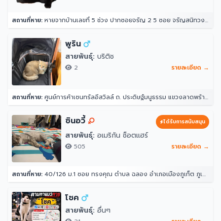
สถานที่หาย:
หายจากบ้านเลขที่ 5 ช่วง ปากซอยจรัญ 2 5 ซอย จรัญสนิทวงศ์ 2 แขวงวัดท่าพระ เขตบางกอกใหญ่ กรุงเทพมหานคร 10600 ประเทศไทย
พูริน
สายพันธุ์:
บริติช
2
รายละเอียด →
สถานที่หาย:
ศูนย์การค้าเซนทรัลอีสวิลล์ ถ. ประดิษฐ์มนูธรรม แขวงลาดพร้าว ลาดพร้าว กรุงเทพมหานคร 10230
ซินอวี้
ได้รับการสนับสนุน
สายพันธุ์:
อเมริกัน ช็อตแฮร์
505
รายละเอียด →
สถานที่หาย:
40/126 ม.1 ซอย ทรงคุณ ตำบล ฉลอง อำเภอเมืองภูเก็ต ภูเก็ต 83000
โชค
สายพันธุ์:
อื่นๆ