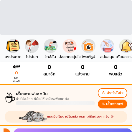
ลงประกาศ
โปรโมท
ใกล้ฉัน
ปลอกคออุ่นใจ
โพสต์รูป
สนับสนุน
เตือนควา
0
0
0
0
สมาชิก
แจ้งหาย
พบแล้ว
แจก
ก้างฟรี
☕
💪 ส่งกำลังใจ
เลี้ยงกาแฟแอดมิน
กำลังใจเล็กๆ ที่ช่วยให้เรามีแรงพัฒนาต่อ
☕ เลี้ยงกาแฟ
แอดมินเริ่มตาปรือแล้ว ขอคาเฟอีนด่วนๆ ครับ ☕