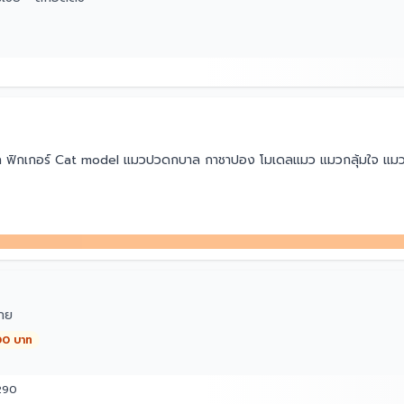
ล ฟิกเกอร์ Cat model แมวปวดกบาล กาชาปอง โมเดลแมว แมวกลุ้มใจ แมว
วโมงหากสินค้าหมดเราจะติดต่อคุณเพื่อยืนยันเวลาจัดส่ง
ีแก่เราขอบคุณสำหรับการสนับสนุนและความช่วยเหลือของคุณ!
ี้#Cute แมวแมวเครื่องประดับขนาดเล็ก#Decompress วัตถุวัตถุ#Office
ทย
00 บาท
290