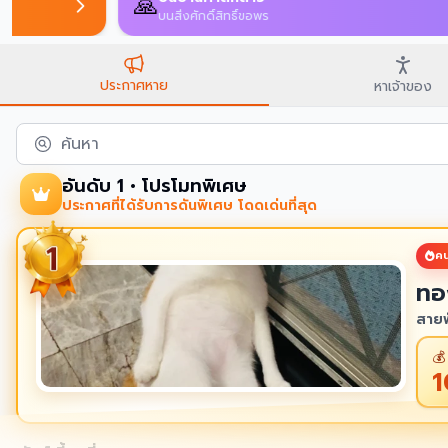
🙏
บนสิ่งศักดิ์สิทธิ์ขอพร
ประกาศหาย
หาเจ้าของ
ค้นหา
อันดับ 1 • โปรโมทพิเศษ
ประกาศที่ได้รับการดันพิเศษ โดดเด่นที่สุด
คน
ทอ
สายพ
💰