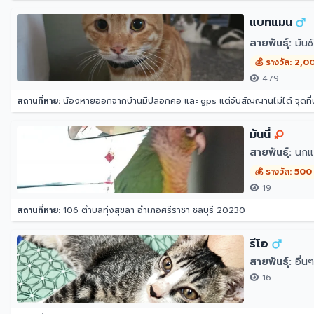
แบทแมน
สายพันธุ์:
มันช์
💰 รางวัล: 2,0
479
สถานที่หาย:
น้องหายออกจากบ้านมีปลอกคอ และ gps แต่จับสัญญานไม่ได้ จุดที
มันนี่
สายพันธุ์:
นกแก
💰 รางวัล: 500
19
สถานที่หาย:
106 ตำบลทุ่งสุขลา อำเภอศรีราชา ชลบุรี 20230
รีโอ
สายพันธุ์:
อื่นๆ
16