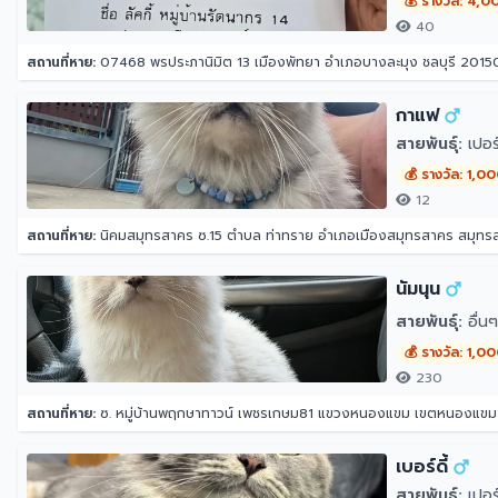
💰 รางวัล: 4,0
40
สถานที่หาย:
07468 พรประภานิมิต 13 เมืองพัทยา อำเภอบางละมุง ชลบุรี 2015
กาแฟ
สายพันธุ์:
เปอร์
💰 รางวัล: 1,0
12
สถานที่หาย:
นิคมสมุทรสาคร ซ.15 ตำบล ท่าทราย อำเภอเมืองสมุทรสาคร สมุท
นัมนุน
สายพันธุ์:
อื่นๆ
💰 รางวัล: 1,0
230
สถานที่หาย:
ซ. หมู่บ้านพฤกษาทาวน์ เพชรเกษม81 แขวงหนองแขม เขตหนองแข
เบอร์ดี้
สายพันธุ์:
เปอร์