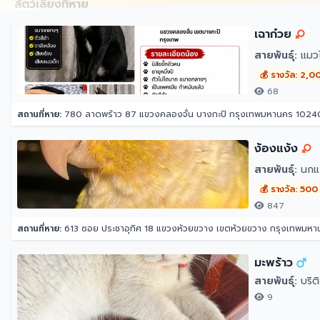
สัตว์เลี้ยงที่หาย
เฉาก๋วย
สายพันธุ์:
แมว
💰 รางวัล: 2,0
68
สถานที่หาย:
780 ลาดพร้าว 87 แขวงคลองจั่น บางกะปิ กรุงเทพมหานคร 1024
ง้องแง้ง
สายพันธุ์:
นกแก้
💰 รางวัล: 500
847
สถานที่หาย:
613 ซอย ประชาอุทิศ 18 แขวงห้วยขวาง เขตห้วยขวาง กรุงเทพมห
มะพร้าว
สายพันธุ์:
บริต
9