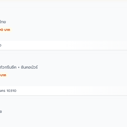
ไทย
00 บาท
0
วกรีนชีค + ซันคอนัวร์
 บาท
านคร 10310
ิช