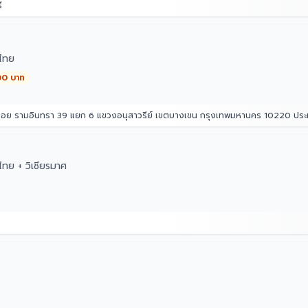
ี
ไทย
00 บาท
 ซอย รามอินทรา 39 แยก 6 แขวงอนุสาวรีย์ เขตบางเขน กรุงเทพมหานคร 10220 ปร
ทย + วิเชียรมาศ
าคอว์
00 บาท