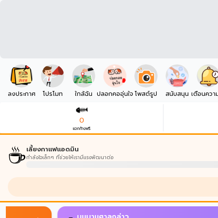
ลงประกาศ
โปรโมท
ใกล้ฉัน
ปลอกคออุ่นใจ
โพสต์รูป
สนับสนุน
เตือนควา
0
แจกก้างฟรี
☕
เลี้ยงกาแฟแอดมิน
กำลังใจเล็กๆ ที่ช่วยให้เรามีแรงพัฒนาต่อ
บนบานศาลกล่าว