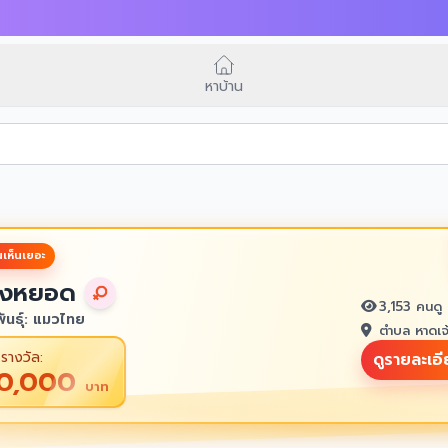
หาบ้าน
เห็นเยอะ
งหยอด
3,153 คนดู
ันธุ์: แมวไทย
ตำบล หาดเจ
รางวัล:
ดูรายละเอ
10,000
บาท