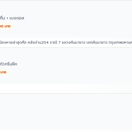
กิ้น + เบงกอล
00 บาท
่น้องหายล่าสุดคือ หลังบ้าน204 ราณี 7 แขวงคันนายาว เขตคันนายาว กรุงเทพมหา
้วกรีนชีค
 บาท