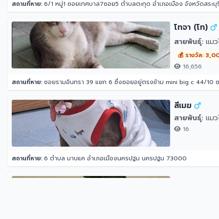
สถานที่หาย:
6/1 หมู่1 ซอยเทศบาล7ซอย5 ตำบลตะกุด อำเภอเมือง จังหวัดสระบุร
โทจา (โท)
สายพันธุ์:
แมว
💰 รางวัล: 3,0
16,656
สถานที่หาย:
ซอยรามอินทรา 39 แยก 6 ซึ่งซอยอยู่ตรงข้าม mini big c 44/10
สีเมฆ
สายพันธุ์:
แมวไ
16
สถานที่หาย:
6 ตำบล มาบแค อำเภอเมืองนครปฐม นครปฐม 73000
เเก้ว
สายพันธุ์:
ฮั้นม
💰 รางวัล: 1,0