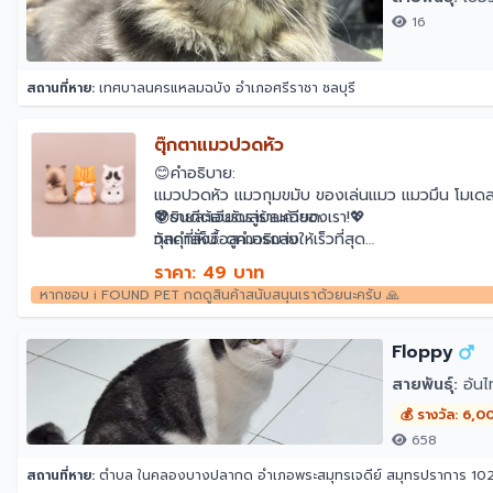
16
สถานที่หาย:
เทศบาลนครแหลมฉบัง อำเภอศรีราชา ชลบุรี
ตุ๊กตาแมวปวดหัว
😊คำอธิบาย:
แมวปวดหัว แมวกุมขมับ ของเล่นแมว แมวมึน โมเด
😊รายละเอียดรายละเอียด:
💖ยินดีต้อนรับสู่ร้านค้าของเรา!💖
วัสดุที่เห็น: ดูคำอธิบาย
ทุกคำสั่งซื้อสามารถส่งให้เร็วที่สุด
หมวดหมู่: กล่องตาบอด
คำแนะนำในการจัดส่ง:
ราคา: 49 บาท
คำสั่งซื้อที่ชำระเงินของเขาจะถูกจัดส่งภายใน 48 ชั่
หากชอบ i FOUND PET กดดูสินค้าสนับสนุนเราด้วยนะครับ 🙏
💕หากคุณพอใจกับผลิตภัณฑ์โปรดให้การประเมินที่ด
😊#Japanese สไตล์#Orange แมวแท็บบี้แมวแท็บบ
Floppy
สายพันธุ์:
อ้นไ
💰 รางวัล: 6,0
658
สถานที่หาย:
ตำบล ในคลองบางปลากด อำเภอพระสมุทรเจดีย์ สมุทรปราการ 10