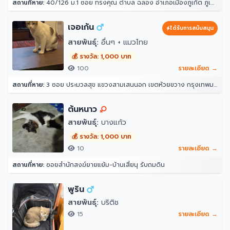
สถานที่หาย:
40/126 ม.1 ซอย ทรงคุณ ตำบล ฉลอง อำเภอเมืองภูเก็ต ภูเก็ต 83000
เจอเก้น
ได้รับการสนับสนุน
สายพันธุ์:
อื่นๆ + แมวไทย
💰 รางวัล: 1,000 บาท
100
รายละเอียด →
สถานที่หาย:
3 ซอย ประมวลสุข แขวงสามเสนนอก เขตห้วยขวาง กรุงเทพมหานคร 10320
ต้นหนาว
สายพันธุ์:
บางแก้ว
💰 รางวัล: 1,000 บาท
10
รายละเอียด →
สถานที่หาย:
ซอยสำนักสงฆ์ยายแย้ม-บ้านเสี่ยนุ รับถมดิน
พูริน
สายพันธุ์:
บริติช
15
รายละเอียด →