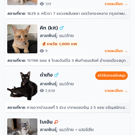
139
รายละเอียด →
สถานที่หาย:
1629 ซ. ศรีวรา 7 แขวงพลับพลา เขตวังทองหลาง กรุงเทพมหานคร 10312
คิท (kit)
สายพันธุ์:
แมวไทย
💰 รางวัล: 1,000 บาท
9
รายละเอียด →
สถานที่หาย:
11/196 ซอย 4 โกลเด้นนีโอ 3 พันท้ายนรสิงห์ อำเภอเมืองสมุทรสาคร สมุทรสาคร 74000
ดำเกิง
ได้รับการสนับสนุน
สายพันธุ์:
แมวไทย
5,838
รายละเอียด →
สถานที่หาย:
หายจากบ้านเลขที่ 5 ช่วง ปากซอยจรัญ 2 5 ซอย จรัญสนิทวงศ์ 2 แขวงวัดท่าพระ เขตบางกอกใหญ่ กรุงเทพมหานคร 10600 ประเทศไทย
ใบเงิน
สายพันธุ์:
แมวไทย + เปอร์เซีย