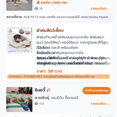
💰 รางวัล: 1,000 บาท
10
รายละเอียด →
สถานที่หาย:
104/1372 ถนน เอกชัย แขวงบางบอนใต้ เขตบางบอน กรุงเทพมหานคร 10150
ผ้าห่มสัตว์เลี้ยง
ผ้าห่มกำมะหยี่ ผ้าห่มขนแกะปะการัง ผ้าห่มหมา
แมว ของใช้หมา ของใช้แมว ราคาถูกและดีที่สุด
มี2ขนาด คละสี พร้อมส่งค่ะ
ตัวเลือก
รายละเอียด
ชื่อสินค้า : ผ้าห่มขนแกะปะการัง
คุณสมบัติ💙
วัสดุ : กำมะหยี่ปะการัง ผ้าลูกฟูก ผ้าฝ้าย (ชุด
#ผ้าห่ม #ผ้ากำมะหยี่ #ของใช้สัตว์ #ของใช้หมา
• ใช้ปูในห้อง บนรถ บนโต๊ะเก้าอี้ โซฟา ในกรง ใน
ของผู้ผลิต รูปแบบ และวัสดุต่างกัน)
#ของใช้แมว #ผ้าห่มหมา #ผ้าห่มแมว #ของใช้
รถเข็น
🚨สีทั้งหมด6 สี (คละสีนะคะ)🚨
สัตว์เลี้ยง #ผ้าฝ้าย
ราคา: 58 บาท
• หรือห่มให้น้อง, ปูเสริมที่นอนเก่าให้นุ่มน่านอน
สีเทาอ่อน, สีกากี, เบจ, น้ำตาล, เทาเข้ม, รอยัล
หากชอบ i FOUND PET กดดูสินค้าสนับสนุนเราด้วยนะครับ 🙏
• ใช้งานได้นาน ปลอดภัยต่อสัตว์เลี้ยง ซัก
บลู
ทำความสะอาดได้
มี 2 ขนาด
• หนา ห่มแล้วอุ่น
เล็ก : ยาว 70 ซม. กว้าง 50 ซม. น้ำหนัก 105g
ซินอวี้
ได้รับการสนับสนุน
• คละสี🎈
ขนาดใหญ่ ยาว 100cm กว้าง 70cm น้ำหนัก
สายพันธุ์:
อเมริกัน ช็อตแฮร์
195g
513
รายละเอียด →