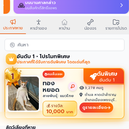
บนบานศาลกล่าว
🙏
บนสิ่งศักดิ์สิทธิ์ขอพร
ประกาศหาย
หาเจ้าของ
หาบ้าน
น้องจร
รายการโปรด
ค้นหา
อันดับ 1 • โปรโมทพิเศษ
ประกาศที่ได้รับการดันพิเศษ โดดเด่นที่สุด
ดันพิเศษ
คนเห็นเยอะ
อันดับ 1
ทอง
หยอด
3,278 คนดู
ตำบล หาดเจ้าสำราญ
สายพันธุ์: แมวไทย
อำเภอเมืองเพชรบุรี
เพชรบุรี 76100
💰
รางวัล:
ดูรายละเอียด
10,000
บาท
สัตว์เลี้ยงที่หาย