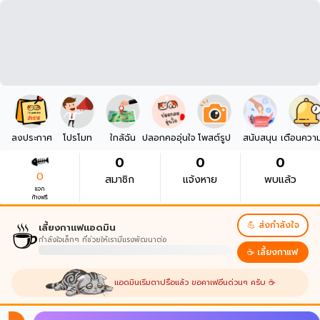
ลงประกาศ
โปรโมท
ใกล้ฉัน
ปลอกคออุ่นใจ
โพสต์รูป
สนับสนุน
เตือนควา
0
0
0
0
สมาชิก
แจ้งหาย
พบแล้ว
แจก
ก้างฟรี
☕
💪 ส่งกำลังใจ
เลี้ยงกาแฟแอดมิน
กำลังใจเล็กๆ ที่ช่วยให้เรามีแรงพัฒนาต่อ
☕ เลี้ยงกาแฟ
แอดมินเริ่มตาปรือแล้ว ขอคาเฟอีนด่วนๆ ครับ ☕