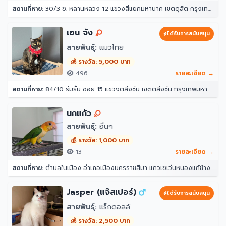
สถานที่หาย:
30/3 ซ. หลานหลวง 12 แขวงสี่แยกมหานาค เขตดุสิต กรุงเทพมหานคร 10300
เอน จัง
ได้รับการสนับสนุน
สายพันธุ์:
แมวไทย
💰 รางวัล: 5,000 บาท
496
รายละเอียด →
สถานที่หาย:
84/10 ร่มรื่น ซอย 15 แขวงตลิ่งชัน เขตตลิ่งชัน กรุงเทพมหานคร 10170
นกแก้ว
สายพันธุ์:
อื่นๆ
💰 รางวัล: 1,000 บาท
13
รายละเอียด →
สถานที่หาย:
ตำบลในเมือง อำเภอเมืองนครราชสีมา แถวเซเว่นหนองแก้ช้าง ศาลาชุมชนพานิชเจริญ นครราชสีมา 30000
Jasper (แจ๊สเปอร์)
ได้รับการสนับสนุน
สายพันธุ์:
แร็กดอลล์
💰 รางวัล: 2,500 บาท