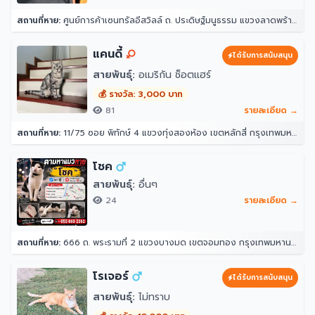
สถานที่หาย:
ศูนย์การค้าเซนทรัลอีสวิลล์ ถ. ประดิษฐ์มนูธรรม แขวงลาดพร้าว ลาดพร้าว กรุงเทพมหานคร 10230
แคนดี้
ได้รับการสนับสนุน
สายพันธุ์:
อเมริกัน ช็อตแฮร์
💰 รางวัล: 3,000 บาท
81
รายละเอียด →
สถานที่หาย:
11/75 ซอย พิทักษ์ 4 แขวงทุ่งสองห้อง เขตหลักสี่ กรุงเทพมหานคร 10210
โชค
สายพันธุ์:
อื่นๆ
24
รายละเอียด →
สถานที่หาย:
666 ถ. พระรามที่ 2 แขวงบางมด เขตจอมทอง กรุงเทพมหานคร 10150
โรเจอร์
ได้รับการสนับสนุน
สายพันธุ์:
ไม่ทราบ